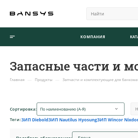
КОМПАНИЯ
КАТ
Запасные части и м
—
—
Главная
Продукты
Запчасти и комплектующие для банкома
По наименованию (А-Я)
Сортировка:
Теги:
ЗИП Diebold
ЗИП Nautilus Hyosung
ЗИП Wincor Nixdor
Клавиатуры для банкоматов (EPP)
Бренд