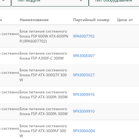
и
Наименование
Партийный номер
Цена от
Блок питания системного
я системно
блока FSP 600W ATX-600PN
9PA6007702
R (9PA6007702)
я системно
Блок питания системного
9PA300E007
блока FSP A300F-C 300W
Блок питания системного
я системно
блока FSP ATX-300GTF 300
9PX3005027
W
я системно
Блок питания системного
9PX3009916
блока FSP ATX-300PA 300W
я системно
Блок питания системного
9PX3009910
блока FSP ATX-300PA 300W
Блок питания системного
я системно
блока FSP ATX-300PAF 300
9PX300A004
W