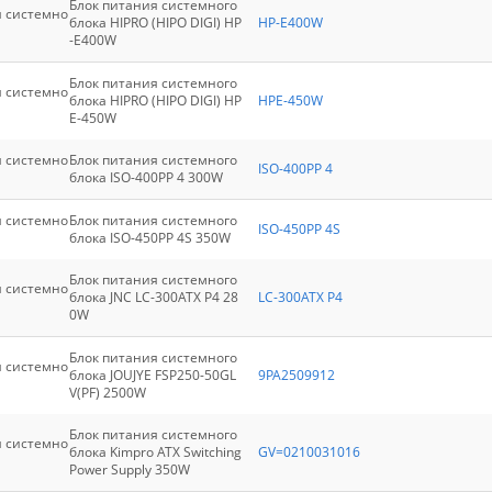
Блок питания системного
я системно
блока HIPRO (HIPO DIGI) HP
HP-E400W
-E400W
Блок питания системного
я системно
блока HIPRO (HIPO DIGI) HP
HPE-450W
E-450W
я системно
Блок питания системного
ISO-400PP 4
блока ISO-400PP 4 300W
я системно
Блок питания системного
ISO-450PP 4S
блока ISO-450PP 4S 350W
Блок питания системного
я системно
блока JNC LC-300ATX P4 28
LC-300ATX P4
0W
Блок питания системного
я системно
блока JOUJYE FSP250-50GL
9PA2509912
V(PF) 2500W
Блок питания системного
я системно
блока Kimpro ATX Switching
GV=0210031016
Power Supply 350W