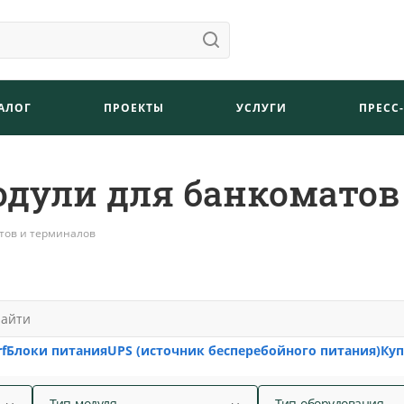
АЛОГ
ПРОЕКТЫ
УСЛУГИ
ПРЕСС
одули для банкоматов
тов и терминалов
f
Блоки питания
UPS (источник бесперебойного питания)
Ку
Тип модуля
Тип оборудования