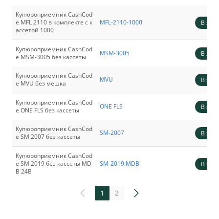
Купюроприемник CashCod
e MFL 2110 в комплекте c к
MFL-2110-1000
В зака
ассетой 1000
Купюроприемник CashCod
MSM-3005
В зака
e MSM-3005 без кассеты
Купюроприемник CashCod
MVU
В зака
e MVU без мешка
Купюроприемник CashCod
ONE FLS
В зака
e ONE FLS без кассеты
Купюроприемник CashCod
SM-2007
В зака
e SM 2007 без кассеты
Купюроприемник CashCod
e SM 2019 без кассеты MD
SM-2019 MDB
В зака
B 24B
1
2