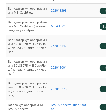
UPS (источник бесперебойного питания)
Купюроприемники для терминалов и ЗИП
Валидатор купюроприёмн
252018393
В зака
ика MEI CashFlow
Клавиатуры для банкоматов (EPP)
Валидатор купюроприёмн
ика MEI CashFlow (панель
MEI-CF001
В зака
индикации чёрная)
Валидатор купюроприёмн
ика SCL8307R MEI CashFlo
252013142
В зака
w (панель индикации чёр
ная)
Валидатор купюроприёмн
ика SCL8307R MEI CashFlo
252011001
В зака
w (панель индикации чёр
ная)
Валидатор купюроприёмн
ика SCL8327R MEI CashFlo
252010375
В зака
w (панель индикации чёр
ная)
Голова купюроприемник
NV200 Spectral (валидат
В зака
NV200 Spectral
ор)