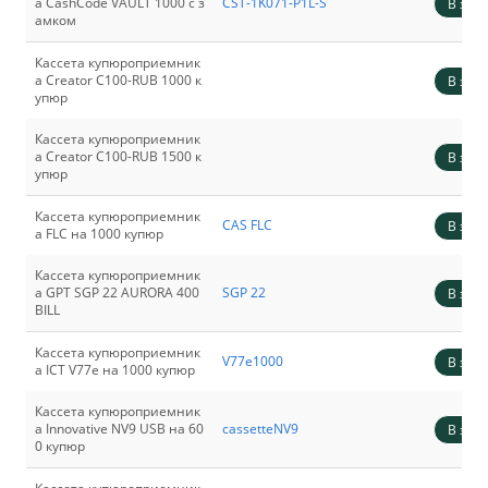
а CashCode VAULT 1000 с з
CST-1K071-P1L-S
В зака
амком
Кассета купюроприемник
а Creator C100-RUB 1000 к
В зака
упюр
Кассета купюроприемник
а Creator C100-RUB 1500 к
В зака
упюр
Кассета купюроприемник
CAS FLC
В зака
а FLC на 1000 купюр
Кассета купюроприемник
а GPT SGP 22 AURORA 400
SGP 22
В зака
BILL
Кассета купюроприемник
V77e1000
В зака
а ICT V77e на 1000 купюр
Кассета купюроприемник
а Innovative NV9 USB на 60
cassetteNV9
В зака
0 купюр