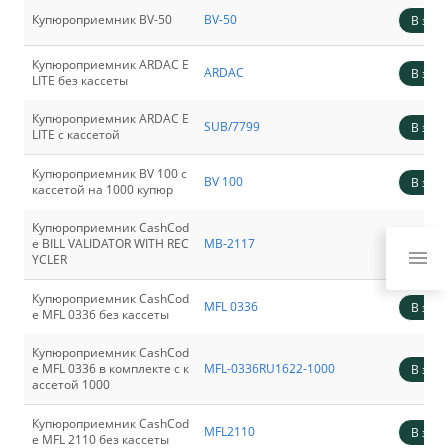
Купюроприемник BV-50
BV-50
В зака
Купюроприемник ARDAC E
ARDAC
В зака
LITE без кассеты
Купюроприемник ARDAC E
SUB/7799
В зака
LITE с кассетой
Купюроприемник BV 100 с
BV 100
В зака
кассетой на 1000 купюр
Купюроприемник CashCod
e BILL VALIDATOR WITH REC
MB-2117
В зака
YCLER
Купюроприемник CashCod
MFL 0336
В зака
e MFL 0336 без кассеты
Купюроприемник CashCod
e MFL 0336 в комплекте c к
MFL-0336RU1622-1000
В зака
ассетой 1000
Купюроприемник CashCod
MFL2110
В зака
e MFL 2110 без кассеты