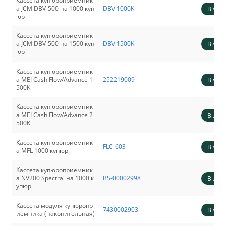
Кассета купюроприемник
а JCM DBV-500 на 1000 куп
DBV 1000K
В зака
юр
Кассета купюроприемник
а JCM DBV-500 на 1500 куп
DBV 1500K
В зака
юр
Кассета купюроприемник
а MEI Cash Flow/Advance 1
252219009
В зака
500K
Кассета купюроприемник
а MEI Cash Flow/Advance 2
В зака
500K
Кассета купюроприемник
FLC-603
В зака
а MFL 1000 купюр
Кассета купюроприемник
а NV200 Spectral на 1000 к
BS-00002998
В зака
упюр
Кассета модуля купюропр
7430002903
В зака
иемника (накопительная)