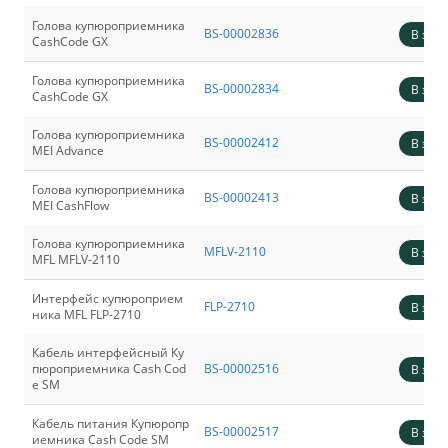
Голова купюроприемника
BS-00002836
В зака
CashСode GX
Голова купюроприемника
BS-00002834
В зака
CashСode GX
Голова купюроприемника
BS-00002412
В зака
MEI Advance
Голова купюроприемника
BS-00002413
В зака
MEI CashFlow
Голова купюроприемника
MFLV-2110
В зака
MFL MFLV-2110
Интерфейс купюроприем
FLP-2710
В зака
ника MFL FLP-2710
Кабель интерфейсный Ку
пюроприемника Cash Cod
BS-00002516
В зака
e SM
Кабель питания Купюропр
BS-00002517
В зака
иемника Cash Code SM