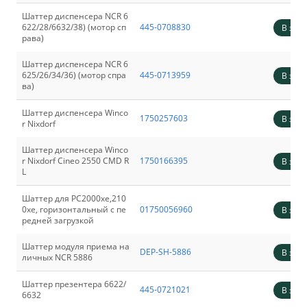
Шаттер диспенсера NCR 6
622/28/6632/38) (мотор сп
445-0708830
В зака
рава)
Шаттер диспенсера NCR 6
625/26/34/36) (мотор спра
445-0713959
В зака
ва)
Шаттер диспенсера Winco
1750257603
В зака
r Nixdorf
Шаттер диспенсера Winco
r Nixdorf Cineo 2550 CMD R
1750166395
В зака
L
Шаттер для РС2000хе,210
0хе, горизонтальный с пе
01750056960
В зака
редней загрузкой
Шаттер модуля приема на
DEP-SH-5886
В зака
личных NCR 5886
Шаттер презентера 6622/
445-0721021
В зака
6632