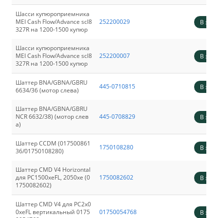
Шасси купюроприемника
MEI Cash Flow/Advance scl8
252200029
В зака
327R на 1200-1500 купюр
Шасси купюроприемника
MEI Cash Flow/Advance scl8
252200007
В зака
327R на 1200-1500 купюр
Шаттер BNA/GBNA/GBRU
445-0710815
В зака
6634/36 (мотор слева)
Шаттер BNA/GBNA/GBRU
NCR 6632/38) (мотор слев
445-0708829
В зака
а)
Шаттер CCDM (017500861
1750108280
В зака
36/01750108280)
Шаттер CMD V4 Horizontal
для PC1500xeFL, 2050хе (0
1750082602
В зака
1750082602)
Шаттер CMD V4 для PC2x0
0xeFL вертикальный 0175
01750054768
В зака