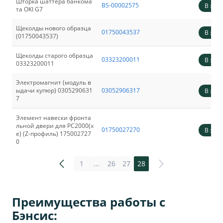
Шторка шаттера банкома
BS-00002575
В зака
та OKI G7
Щеколды нового образца
01750043537
В зака
(01750043537)
Щеколды старого образца
03323200011
В зака
03323200011
Электромагнит (модуль в
ыдачи купюр) 0305290631
03052906317
В зака
7
Элемент навески фронта
льной двери для PC2000(x
01750027270
В зака
e) (Z-профиль) 175002727
0
1
...
26
27
28
Преимущества работы с
Бэнсис: