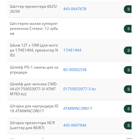
Шаттер презентера 6625/
445-0647678
В зака
26/34
Шестерня малая купюроп
риемника Creator, 12 зубь
В зака
ев
Шкив 12T x 10W (для мото
ра 17HE1404, презентер N
17HE1404
В зака
ID)
Шлейф PIS-1 лампы для ка
BS-00002558
В зака
ртридера
Шлейф для челнока CMD-
V4 (01750053977-3/ ATMT
01750053977-3-bz
В зака
M783-bz)
Шторка для картридера ID
ATMWINCOR017
В зака
18 ATMWINCOR017
Шторка презентора NCR
445-0697944
В зака
(шаттер для 86/87)