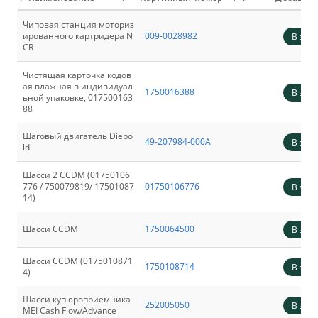
UPS (источник бесперебойного питания)
Купюроприемники для терминалов и ЗИП
Чиповая станция моториз
ированного картридера N
009-0028982
В зака
Клавиатуры для банкоматов (EPP)
CR
Чистящая карточка кодов
ая влажная в индивидуал
1750016388
В зака
ьной упаковке, 017500163
88
Шаговый двигатель Diebo
49-207984-000A
В зака
ld
Шасси 2 ССDM (01750106
776 / 750079819/ 17501087
01750106776
В зака
14)
Шасси CCDM
1750064500
В зака
Шасси CCDM (0175010871
1750108714
В зака
4)
Шасси купюроприемника
252005050
В зака
MEI Cash Flow/Advance