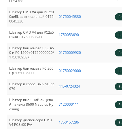
0054768
Шаттер CMD V4 для PC2x0
0xeRL вертикальный 0175
01750045330
В зака
0045330
Шаттер CMD V4 для РС2x5
1750053690
В зака
0хеRL 01750053690
Шаттер банкомата CSC 45
0 и PC 1500 (01750009920/
01750009920
В зака
1750109587)
Шаттер банкомата PC 205
01750029000
В зака
0 (01750029000)
Шаттер в сборе BNA NCR 6
445-0724324
В зака
676
Шаттер внешний лицево
й панели 8600 Nautilus Hy
7120000111
В зака
osung
Шаттер диспенсера CMD-
1750157286
В зака
V4 PC8x00 F/A