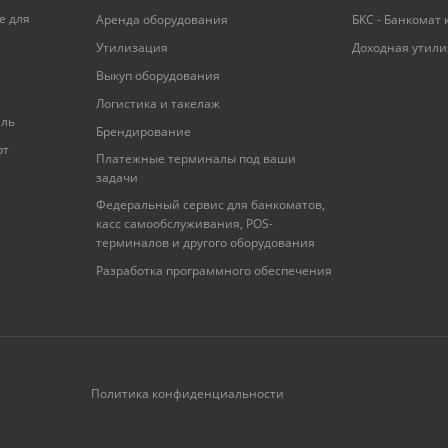
е для
Аренда оборудования
БКС - Банкомат 
Утилизация
Доходная утил
Выкуп оборудования
Логистика и такелаж
ель
Брендирование
рт
Платежные терминалы под ваши
задачи
Федеральный сервис для банкоматов,
касс самообслуживания, POS-
терминалов и другого оборудования
Разработка программного обеспечения
Политика конфиденциальности