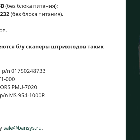
SB
(без блока питания);
S232
(без блока питания).
ов.
еются б/у сканеры штрихкодов таких
, p/n 01750248733
71-000
 DORS PMU-7020
 p/n MS-954-1000R
ту
sale@bansys.ru
.