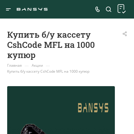
Купить б/у кассету
CshCode MFL на 1000
купюр
—
—
Главная
Акции
Купить б/у кассету CshCode MFL на 1000 купюр