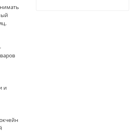
инимать
ный
яц.
-
оваров
и и
локчейн
й