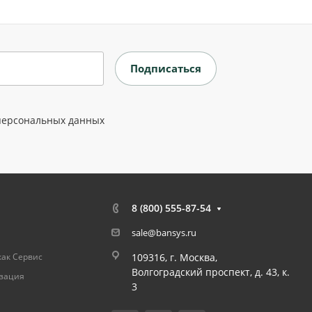
персональных данных
8 (800) 555-87-54
sale@bansys.ru
как Сервис
109316, г. Москва,
Волгоградский проспект, д. 43, к.
изация
3