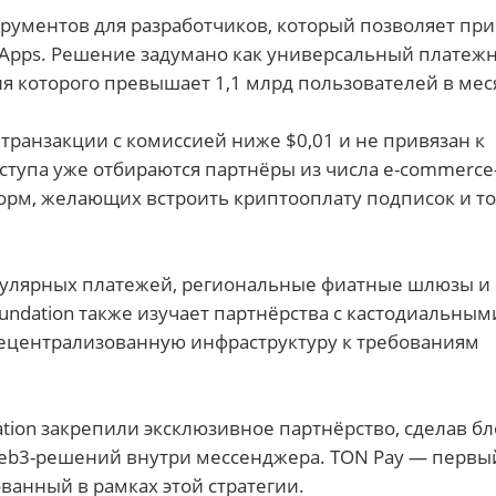
трументов для разработчиков, который позволяет пр
i Apps. Решение задумано как универсальный платеж
я которого превышает 1,1 млрд пользователей в мес
ранзакции с комиссией ниже $0,01 и не привязан к
тупа уже отбираются партнёры из числа e-commerce
орм, желающих встроить криптооплату подписок и т
гулярных платежей, региональные фиатные шлюзы и
ndation также изучает партнёрства с кастодиальным
ецентрализованную инфраструктуру к требованиям
ation закрепили эксклюзивное партнёрство, сделав б
Web3-решений внутри мессенджера. TON Pay — первы
анный в рамках этой стратегии.