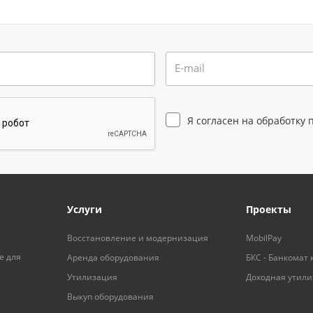
E-mail
Я согласен на
обработку 
Услуги
Проекты
Восстановление и модернизация
MobilPay
е для
Аренда оборудования
БКС - Банкомат 
Утилизация
Доходная утил
Выкуп оборудования