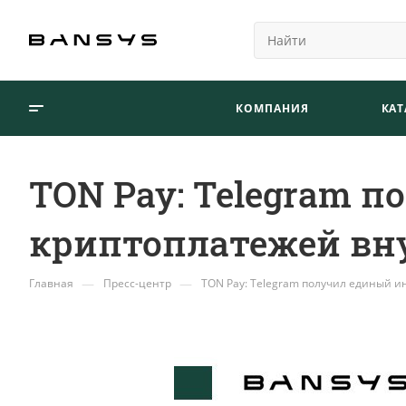
КОМПАНИЯ
КАТ
TON Pay: Telegram 
криптоплатежей вн
—
—
Главная
Пресс-центр
TON Pay: Telegram получил единый 