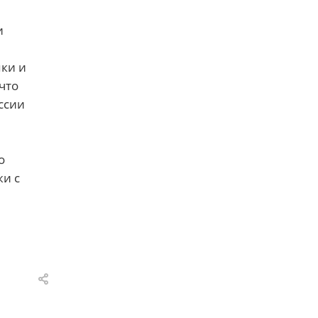
и
ки и
что
ссии
о
жи с