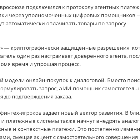
 Евросоюзе подключился к протоколу агентных плате
окупки через уполномоченных цифровых помощников 
ут автоматически оплачивать товары по запросу
ы» — криптографически защищенные разрешения, ко
тель один раз настраивает доверенного агента, пос
номя время и упрощая процесс.
ой модели онлайн-покупок к диалоговой. Вместо поис
сформулировать запрос, а ИИ-помощник самостоятель
я до подтверждения заказа.
 финтех-игроков задает новый вектор развития. В б
и и платежные системы также начнут внедрять анало
овные и контекстные платежи. Это постепенно измени
ми, смещая акцент с самостоятельного совершения