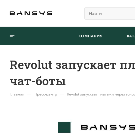
КОМПАНИЯ
КАТ
Revolut запускает п
чат-боты
—
—
Главная
Пресс-центр
Revolut запускает платежи через голо