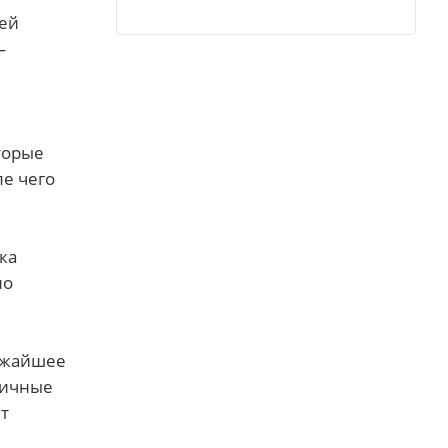
жей
—
торые
ле чего
ка
но
лижайшее
гичные
т