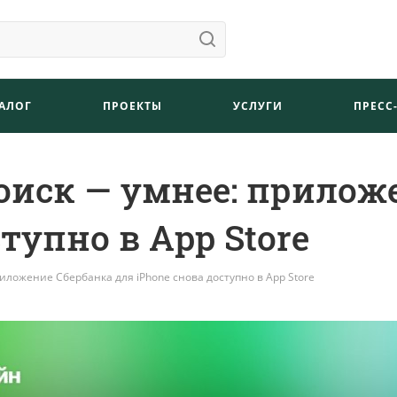
АЛОГ
ПРОЕКТЫ
УСЛУГИ
ПРЕСС
поиск — умнее: прилож
тупно в App Store
иложение Сбербанка для iPhone снова доступно в App Store