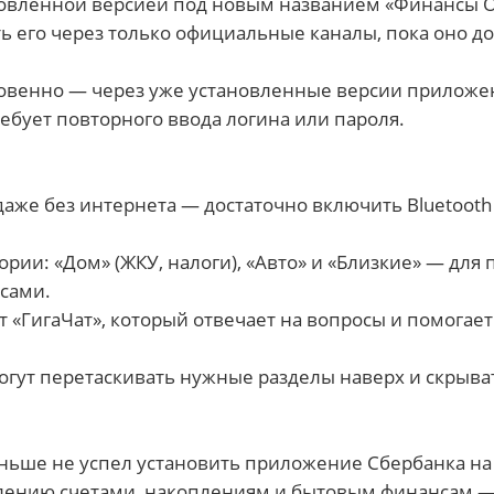
обновлённой версией под новым названием «Финансы 
ь его через только официальные каналы, пока оно до
овенно — через уже установленные версии прилож
ребует повторного ввода логина или пароля.
даже без интернета — достаточно включить Bluetooth
рии: «Дом» (ЖКУ, налоги), «Авто» и «Близкие» — для
сами.
 «ГигаЧат», который отвечает на вопросы и помогает
огут перетаскивать нужные разделы наверх и скрыва
ньше не успел установить приложение Сбербанка на 
авлению счетами, накоплениям и бытовым финансам 