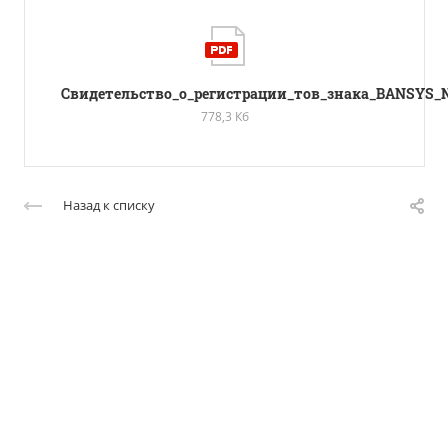
Свидетельство_о_регистрации_тов_знака_BANSYS_
778,3 Кб
Назад к списку