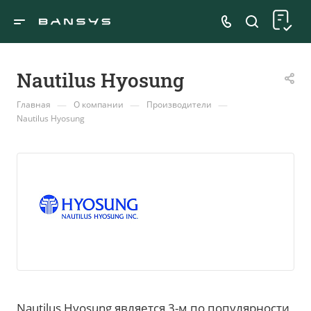
Nautilus Hyosung
—
—
—
Главная
О компании
Производители
Nautilus Hyosung
Nautilus Hyosung является 3-м по популярности