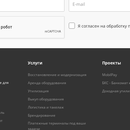
E-mail
Я согласен на
обработку 
Услуги
Проекты
Восстановление и модернизация
MobilPay
е для
Аренда оборудования
БКС - Банкомат 
Утилизация
Доходная утил
Выкуп оборудования
Логистика и такелаж
ель
Брендирование
рт
Платежные терминалы под ваши
задачи