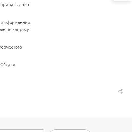
 принять его в
али оформления
ные по запросу
мерческого
00) для