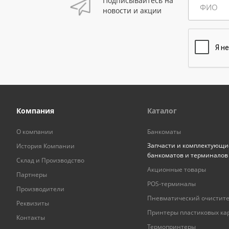
Подписывайтесь на
ФИО
новости и акции
Компания
Каталог
О компании
Банкоматы
Запчасти и комплектующи
История Компании
банкоматов и терминалов
Склад и Производство
Акционные товары
Партнеры
POS-терминалы
Производители
Пневматический очистит
Реквизиты
Принтеры пластиковых ка
Контакты
Термопринтеры