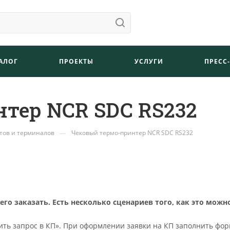
АЛОГ
ПРОЕКТЫ
УСЛУГИ
ПРЕСС
тер NCR SDC RS232
—
тов и терминалов
Чековый термо-принтер NCR SDC RS232
о заказать. Есть несколько сценариев того, как это можн
ть запрос в КП». При оформлении заявки на КП заполнить фор