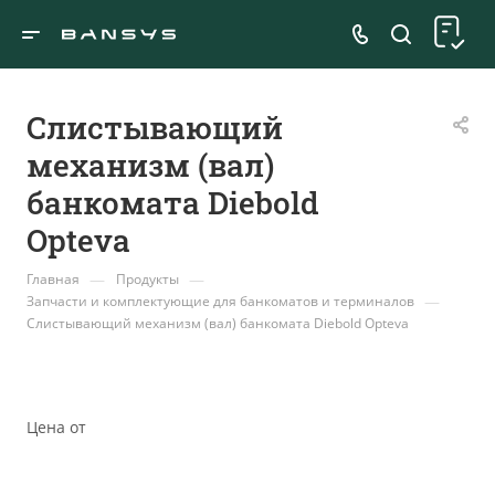
Слистывающий
механизм (вал)
банкомата Diebold
Opteva
—
—
Главная
Продукты
—
Запчасти и комплектующие для банкоматов и терминалов
Слистывающий механизм (вал) банкомата Diebold Opteva
Цена от