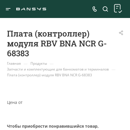
Плата (контроллер)
модуля RBV BNA NCR G-
68383
—
—
Главная
Продукты
—
Запчасти и комплектующие для банкоматов и терминалов
Плата (контроллер) модуля RBV BNA NCR G-68383
Цена от
Чтобы приобрести понравившийся товар,