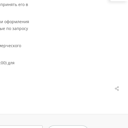
 принять его в
али оформления
ные по запросу
мерческого
00) для