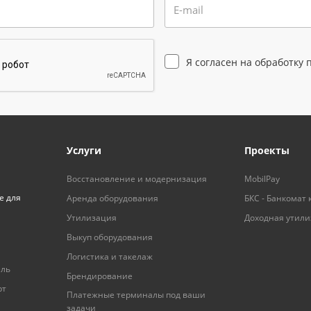
E-mail
Я согласен на
обработку 
Услуги
Проекты
Восстановление и модернизация
MobilPay
е для
Аренда оборудования
БКС - Банкомат 
Утилизация
Доходная утил
Выкуп оборудования
Логистика и такелаж
ель
Брендирование
рт
Платежные терминалы под ваши
задачи