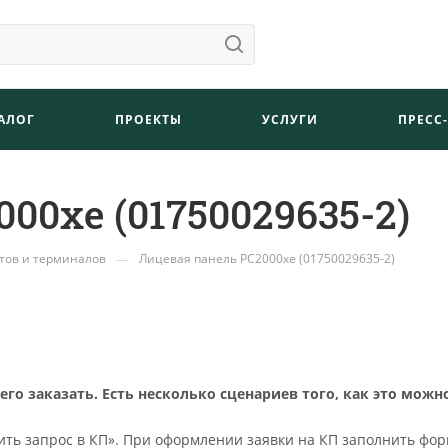
АЛОГ
ПРОЕКТЫ
УСЛУГИ
ПРЕСС
00хе (01750029635-2)
—
тов и терминалов
Лицевая панель РС2000хе (01750029635-2)
о заказать. Есть несколько сценариев того, как это можн
ть запрос в КП». При оформлении заявки на КП заполнить фор