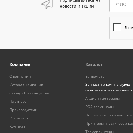
Подписывайтесь на
ФИО
новости и акции
Компания
Каталог
О компании
Банкоматы
Запчасти и комплектующи
История Компании
банкоматов и терминалов
Склад и Производство
Акционные товары
Партнеры
POS-терминалы
Производители
Пневматический очистит
Реквизиты
Принтеры пластиковых ка
Контакты
Термопринтеры