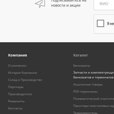
Подписывайтесь на
ФИО
новости и акции
Компания
Каталог
О компании
Банкоматы
Запчасти и комплектующи
История Компании
банкоматов и терминалов
Склад и Производство
Акционные товары
Партнеры
POS-терминалы
Производители
Пневматический очистит
Реквизиты
Принтеры пластиковых ка
Контакты
Термопринтеры