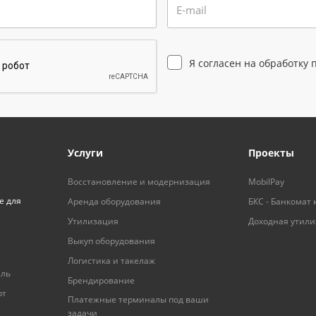
E-mail
Я согласен на
обработку 
Услуги
Проекты
Восстановление и модернизация
MobilPay
е для
Аренда оборудования
БКС - Банкомат 
Утилизация
Доходная утил
Выкуп оборудования
Логистика и такелаж
ель
Брендирование
рт
Платежные терминалы под ваши
задачи