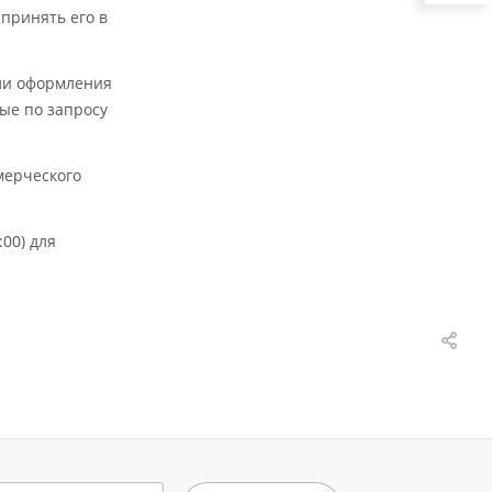
 принять его в
али оформления
ные по запросу
мерческого
00) для