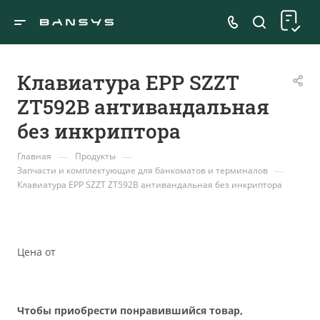
Клавиатура EPP SZZT
ZT592B антивандальная
без инкриптора
—
—
Главная
Продукты
—
Запчасти и комплектующие для банкоматов и терминалов
Клавиатура EPP SZZT ZT592B антивандальная без инкриптора
Цена от
Чтобы приобрести понравившийся товар,