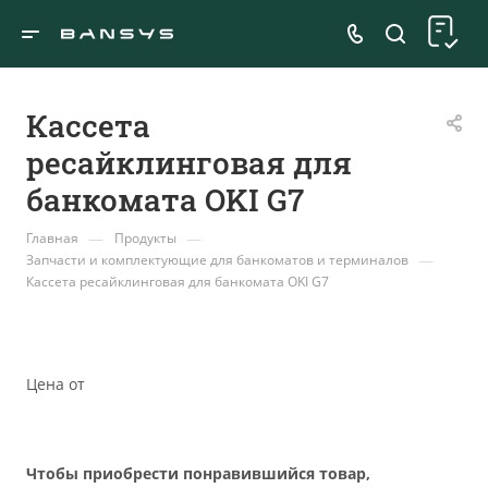
Кассета
ресайклинговая для
банкомата OKI G7
—
—
Главная
Продукты
—
Запчасти и комплектующие для банкоматов и терминалов
Кассета ресайклинговая для банкомата OKI G7
Цена от
Чтобы приобрести понравившийся товар,