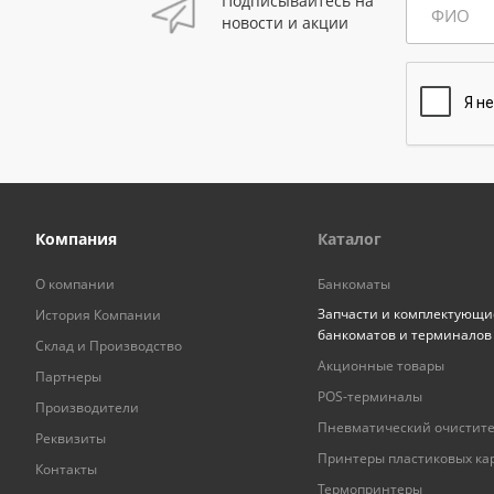
Подписывайтесь на
ФИО
новости и акции
Компания
Каталог
О компании
Банкоматы
Запчасти и комплектующи
История Компании
банкоматов и терминалов
Склад и Производство
Акционные товары
Партнеры
POS-терминалы
Производители
Пневматический очистит
Реквизиты
Принтеры пластиковых ка
Контакты
Термопринтеры