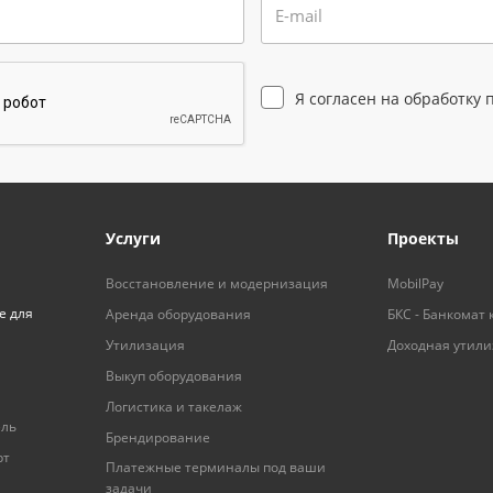
E-mail
Я согласен на
обработку 
Услуги
Проекты
Восстановление и модернизация
MobilPay
е для
Аренда оборудования
БКС - Банкомат 
Утилизация
Доходная утил
Выкуп оборудования
Логистика и такелаж
ель
Брендирование
рт
Платежные терминалы под ваши
задачи