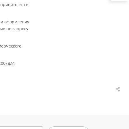
 принять его в
али оформления
ные по запросу
мерческого
00) для