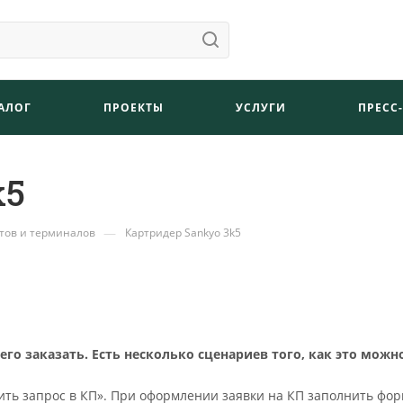
АЛОГ
ПРОЕКТЫ
УСЛУГИ
ПРЕСС
k5
—
тов и терминалов
Картридер Sankyo 3k5
о заказать. Есть несколько сценариев того, как это можн
ть запрос в КП». При оформлении заявки на КП заполнить фор