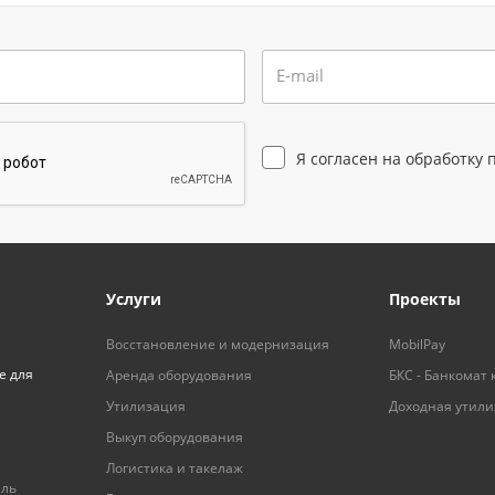
E-mail
Я согласен на
обработку 
Услуги
Проекты
Восстановление и модернизация
MobilPay
е для
Аренда оборудования
БКС - Банкомат 
Утилизация
Доходная утил
Выкуп оборудования
Логистика и такелаж
ель