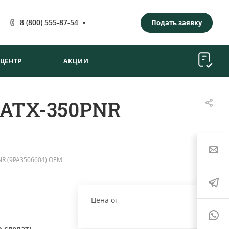
8 (800) 555-87-54
Подать заявку
-ЦЕНТР
АКЦИИ
 ATX-350PNR
NR (9PA3506604) OEM
Цена от
о сделать
.