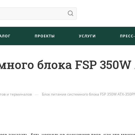
АЛОГ
ПРОЕКТЫ
УСЛУГИ
ПРЕСС
много блока FSP 350W
—
тов и терминалов
Блок питания системного блока FSP 350W ATX-350P
о заказать. Есть несколько сценариев того, как это можн