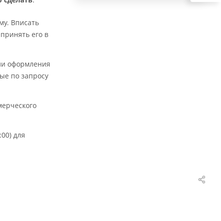
му. Вписать
 принять его в
али оформления
ные по запросу
мерческого
00) для